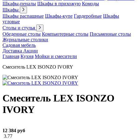
Шкафы-пеналы
Шкафы в прихожую
Комоды
Шкафы
Шкафы распашные
Шкафы-купе
Гардеробные
Шкафы
угловые
Столы и стулья
Обеденные столы
Компьютерные столы
Письменные столы
Журнальные столики
Садовая мебель
Доставка
Акции
Главная
Кухня
Мойки и смесители
Смеситель LEX ISONZO IVORY
Смеситель LEX ISONZO
IVORY
12 384 руб
3.77