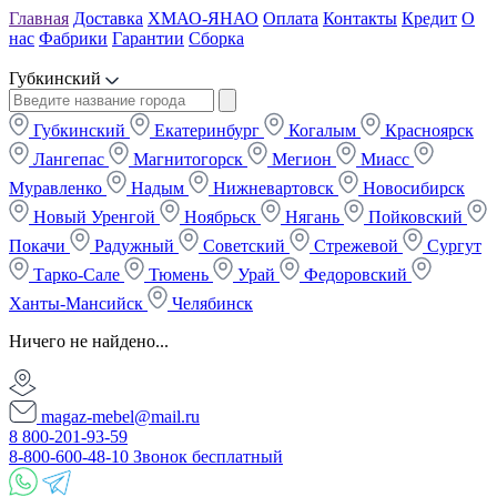
Главная
Доставка
ХМАО-ЯНАО
Оплата
Контакты
Кредит
О
нас
Фабрики
Гарантии
Сборка
Губкинский
Губкинский
Екатеринбург
Когалым
Красноярск
Лангепас
Магнитогорск
Мегион
Миасс
Муравленко
Надым
Нижневартовск
Новосибирск
Новый Уренгой
Ноябрьск
Нягань
Пойковский
Покачи
Радужный
Советский
Стрежевой
Сургут
Тарко-Сале
Тюмень
Урай
Федоровский
Ханты-Мансийск
Челябинск
Ничего не найдено...
magaz-mebel@mail.ru
8 800-201-93-59
8-800-600-48-10 Звонок бесплатный