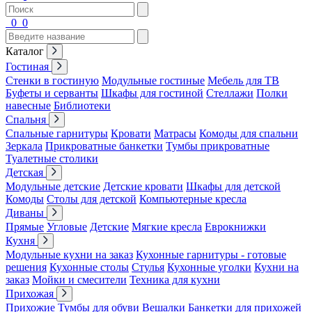
0
0
Каталог
Гостиная
Стенки в гостиную
Модульные гостиные
Мебель для ТВ
Буфеты и серванты
Шкафы для гостиной
Стеллажи
Полки
навесные
Библиотеки
Спальня
Спальные гарнитуры
Кровати
Матрасы
Комоды для спальни
Зеркала
Прикроватные банкетки
Тумбы прикроватные
Туалетные столики
Детская
Модульные детские
Детские кровати
Шкафы для детской
Комоды
Столы для детской
Компьютерные кресла
Диваны
Прямые
Угловые
Детские
Мягкие кресла
Еврокнижки
Кухня
Модульные кухни на заказ
Кухонные гарнитуры - готовые
решения
Кухонные столы
Стулья
Кухонные уголки
Кухни на
заказ
Мойки и смесители
Техника для кухни
Прихожая
Прихожие
Тумбы для обуви
Вешалки
Банкетки для прихожей