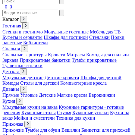
0
0
Каталог
Гостиная
Стенки в гостиную
Модульные гостиные
Мебель для ТВ
Буфеты и серванты
Шкафы для гостиной
Стеллажи
Полки
навесные
Библиотеки
Спальня
Спальные гарнитуры
Кровати
Матрасы
Комоды для спальни
Зеркала
Прикроватные банкетки
Тумбы прикроватные
Туалетные столики
Детская
Модульные детские
Детские кровати
Шкафы для детской
Комоды
Столы для детской
Компьютерные кресла
Диваны
Прямые
Угловые
Детские
Мягкие кресла
Еврокнижки
Кухня
Модульные кухни на заказ
Кухонные гарнитуры - готовые
решения
Кухонные столы
Стулья
Кухонные уголки
Кухни на
заказ
Мойки и смесители
Техника для кухни
Прихожая
Прихожие
Тумбы для обуви
Вешалки
Банкетки для прихожей