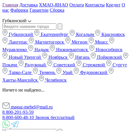
Главная
Доставка
ХМАО-ЯНАО
Оплата
Контакты
Кредит
О
нас
Фабрики
Гарантии
Сборка
Губкинский
Губкинский
Екатеринбург
Когалым
Красноярск
Лангепас
Магнитогорск
Мегион
Миасс
Муравленко
Надым
Нижневартовск
Новосибирск
Новый Уренгой
Ноябрьск
Нягань
Пойковский
Покачи
Радужный
Советский
Стрежевой
Сургут
Тарко-Сале
Тюмень
Урай
Федоровский
Ханты-Мансийск
Челябинск
Ничего не найдено...
magaz-mebel@mail.ru
8 800-201-93-59
8-800-600-48-10 Звонок бесплатный