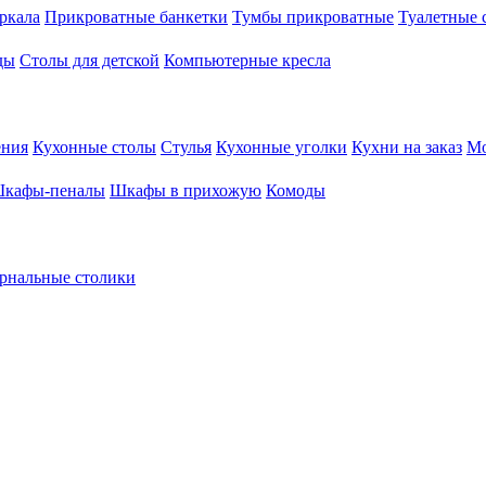
ркала
Прикроватные банкетки
Тумбы прикроватные
Туалетные 
ды
Столы для детской
Компьютерные кресла
ения
Кухонные столы
Стулья
Кухонные уголки
Кухни на заказ
Мо
кафы-пеналы
Шкафы в прихожую
Комоды
рнальные столики