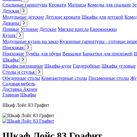
Спальные гарнитуры
Кровати
Матрасы
Комоды для спальни
Зе
Детская
Модульные детские
Детские кровати
Шкафы для детской
Комо
Диваны
Прямые
Угловые
Детские
Мягкие кресла
Еврокнижки
Кухня
Модульные кухни на заказ
Кухонные гарнитуры - готовые реш
Прихожая
Прихожие
Тумбы для обуви
Вешалки
Банкетки для прихожей
Ш
Шкафы
Шкафы распашные
Шкафы-купе
Гардеробные
Шкафы угловые
Столы и стулья
Обеденные столы
Компьютерные столы
Письменные столы
Жу
Садовая мебель
Доставка
Акции
Главная
Шкафы
Шкаф Лойс 83 Графит
Шкаф Лойс 83 Графит