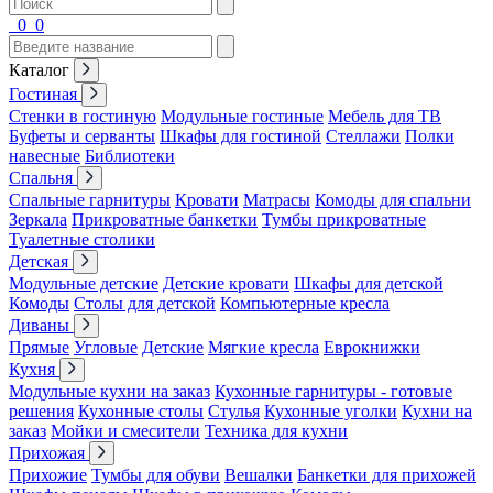
0
0
Каталог
Гостиная
Стенки в гостиную
Модульные гостиные
Мебель для ТВ
Буфеты и серванты
Шкафы для гостиной
Стеллажи
Полки
навесные
Библиотеки
Спальня
Спальные гарнитуры
Кровати
Матрасы
Комоды для спальни
Зеркала
Прикроватные банкетки
Тумбы прикроватные
Туалетные столики
Детская
Модульные детские
Детские кровати
Шкафы для детской
Комоды
Столы для детской
Компьютерные кресла
Диваны
Прямые
Угловые
Детские
Мягкие кресла
Еврокнижки
Кухня
Модульные кухни на заказ
Кухонные гарнитуры - готовые
решения
Кухонные столы
Стулья
Кухонные уголки
Кухни на
заказ
Мойки и смесители
Техника для кухни
Прихожая
Прихожие
Тумбы для обуви
Вешалки
Банкетки для прихожей