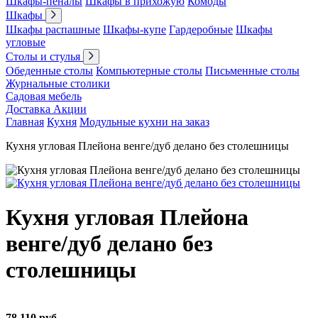
Шкафы-пеналы
Шкафы в прихожую
Комоды
Шкафы
Шкафы распашные
Шкафы-купе
Гардеробные
Шкафы
угловые
Столы и стулья
Обеденные столы
Компьютерные столы
Письменные столы
Журнальные столики
Садовая мебель
Доставка
Акции
Главная
Кухня
Модульные кухни на заказ
Кухня угловая Плейона венге/дуб делано без столешницы
Кухня угловая Плейона
венге/дуб делано без
столешницы
78 110 руб