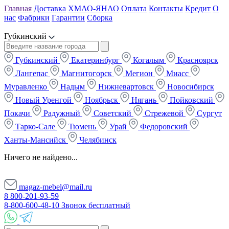
Главная
Доставка
ХМАО-ЯНАО
Оплата
Контакты
Кредит
О
нас
Фабрики
Гарантии
Сборка
Губкинский
Губкинский
Екатеринбург
Когалым
Красноярск
Лангепас
Магнитогорск
Мегион
Миасс
Муравленко
Надым
Нижневартовск
Новосибирск
Новый Уренгой
Ноябрьск
Нягань
Пойковский
Покачи
Радужный
Советский
Стрежевой
Сургут
Тарко-Сале
Тюмень
Урай
Федоровский
Ханты-Мансийск
Челябинск
Ничего не найдено...
magaz-mebel@mail.ru
8 800-201-93-59
8-800-600-48-10 Звонок бесплатный