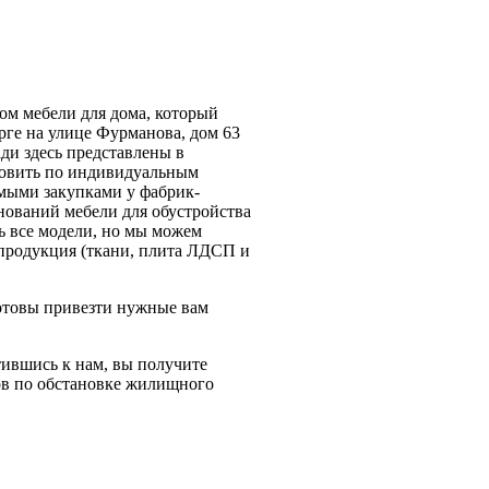
ом мебели для дома, который
рге на улице Фурманова, дом 63
ади здесь представлены в
товить по индивидуальным
мыми закупками у фабрик-
нований мебели для обустройства
ь все модели, но мы можем
 продукция (ткани, плита ЛДСП и
готовы привезти нужные вам
ившись к нам, вы получите
ов по обстановке жилищного