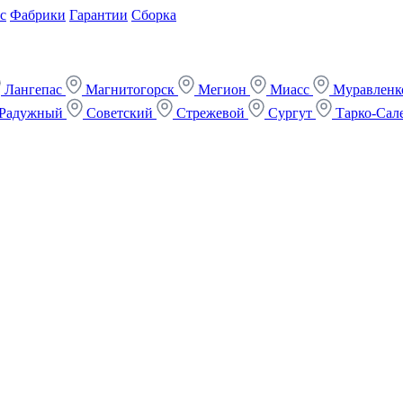
с
Фабрики
Гарантии
Сборка
Лангепас
Магнитогорск
Мегион
Миасс
Муравлен
Радужный
Советский
Стрежевой
Сургут
Тарко-Сал