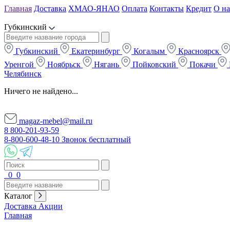
Главная
Доставка
ХМАО-ЯНАО
Оплата
Контакты
Кредит
О на
Губкинский
Губкинский
Екатеринбург
Когалым
Красноярск
Уренгой
Ноябрьск
Нягань
Пойковский
Покачи
Челябинск
Ничего не найдено...
magaz-mebel@mail.ru
8 800-201-93-59
8-800-600-48-10 Звонок бесплатный
0
0
Каталог
Доставка
Акции
Главная