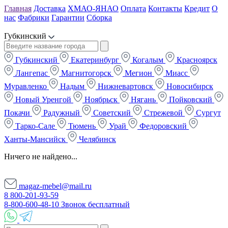
Главная
Доставка
ХМАО-ЯНАО
Оплата
Контакты
Кредит
О
нас
Фабрики
Гарантии
Сборка
Губкинский
Губкинский
Екатеринбург
Когалым
Красноярск
Лангепас
Магнитогорск
Мегион
Миасс
Муравленко
Надым
Нижневартовск
Новосибирск
Новый Уренгой
Ноябрьск
Нягань
Пойковский
Покачи
Радужный
Советский
Стрежевой
Сургут
Тарко-Сале
Тюмень
Урай
Федоровский
Ханты-Мансийск
Челябинск
Ничего не найдено...
magaz-mebel@mail.ru
8 800-201-93-59
8-800-600-48-10 Звонок бесплатный