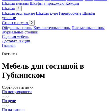
Шкафы-пеналы
Шкафы в прихожую
Комоды
Шкафы
Шкафы распашные
Шкафы-купе
Гардеробные
Шкафы
угловые
Столы и стулья
Обеденные столы
Компьютерные столы
Письменные столы
Журнальные столики
Садовая мебель
Доставка
Акции
Главная
Гостиная
Мебель для гостиной в
Губкинском
Сортировать по
По популярности
По цене
По названию