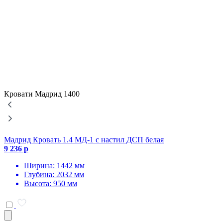
Кровати Мадрид 1400
Мадрид Кровать 1.4 МД-1 с настил ДСП белая
М
9 236 р
9
Ширина: 1442 мм
Глубина: 2032 мм
Высота: 950 мм