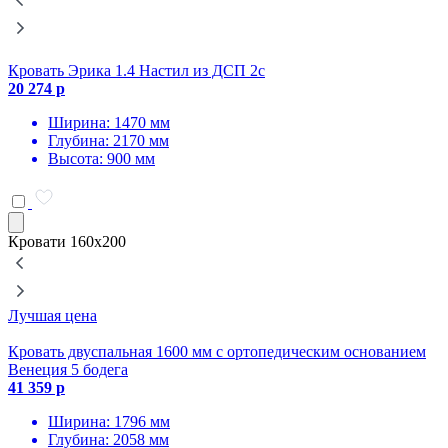
Кровать Эрика 1.4 Настил из ДСП 2с
К
20 274 р
2
Ширина: 1470 мм
Глубина: 2170 мм
Высота: 900 мм
Кровати 160х200
Лучшая цена
К
Кровать двуспальная 1600 мм с ортопедическим основанием
2
Венеция 5 бодега
41 359 р
Ширина: 1796 мм
Глубина: 2058 мм