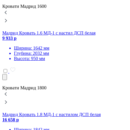
Кровати Мадрид 1600
Мадрид Кровать 1.6 МД-1 с настил ДСП белая
М
9 933 р
9
Ширина: 1642 мм
Глубина: 2032 мм
Высота: 950 мм
Кровати Мадрид 1800
Мадрид Кровать 1.8 МД-1 с настилом ДСП белая
М
16 658 р
б
1
Ширина: 1842 мм