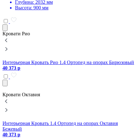
Глубина: 2032 мм
Высота: 900 мм
Кровати Рио
Интерьерная Кровать Рио 1.4 Ортопед на опорах Бирюзовый
И
40 373 р
4
Кровати Октавия
Интерьерная Кровать 1.4 Ортопед на опорах Октавия
И
Бежевый
4
40 373 р