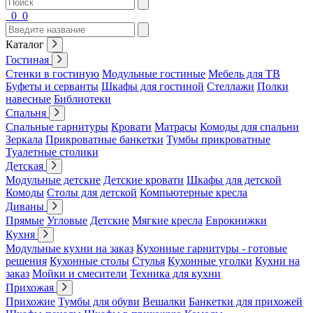
0
0
Каталог
Гостиная
Стенки в гостиную
Модульные гостиные
Мебель для ТВ
Буфеты и серванты
Шкафы для гостиной
Стеллажи
Полки
навесные
Библиотеки
Спальня
Спальные гарнитуры
Кровати
Матрасы
Комоды для спальни
Зеркала
Прикроватные банкетки
Тумбы прикроватные
Туалетные столики
Детская
Модульные детские
Детские кровати
Шкафы для детской
Комоды
Столы для детской
Компьютерные кресла
Диваны
Прямые
Угловые
Детские
Мягкие кресла
Еврокнижки
Кухня
Модульные кухни на заказ
Кухонные гарнитуры - готовые
решения
Кухонные столы
Стулья
Кухонные уголки
Кухни на
заказ
Мойки и смесители
Техника для кухни
Прихожая
Прихожие
Тумбы для обуви
Вешалки
Банкетки для прихожей