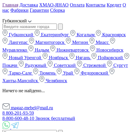
Главная
Доставка
ХМАО-ЯНАО
Оплата
Контакты
Кредит
О
нас
Фабрики
Гарантии
Сборка
Губкинский
Губкинский
Екатеринбург
Когалым
Красноярск
Лангепас
Магнитогорск
Мегион
Миасс
Муравленко
Надым
Нижневартовск
Новосибирск
Новый Уренгой
Ноябрьск
Нягань
Пойковский
Покачи
Радужный
Советский
Стрежевой
Сургут
Тарко-Сале
Тюмень
Урай
Федоровский
Ханты-Мансийск
Челябинск
Ничего не найдено...
magaz-mebel@mail.ru
8 800-201-93-59
8-800-600-48-10 Звонок бесплатный