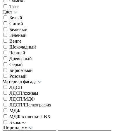
Олмеко
Тэкс
Цвет
Белый
Синий
Бежевый
Зеленый
Венге
Шоколадный
Черный
Древесный
Серый
Бирюзовый
Розовый
Материал фасада
ЛДСП
ЛДСП/кожзам
ЛДСП/МДФ
ЛДСП/Шелкография
МДФ
МДФ в пленке ПВХ
Экокожа
Ширина, мм