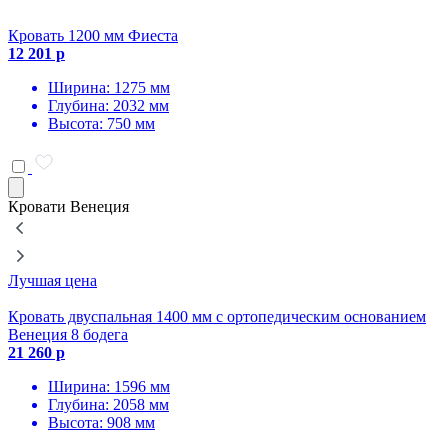
Кровать 1200 мм Фиеста
К
12 201 р
1
Ширина: 1275 мм
Глубина: 2032 мм
Высота: 750 мм
Кровати Венеция
Лучшая цена
Кровать двуспальная 1400 мм с ортопедическим основанием
К
Венеция 8 бодега
В
21 260 р
4
Ширина: 1596 мм
Глубина: 2058 мм
Высота: 908 мм