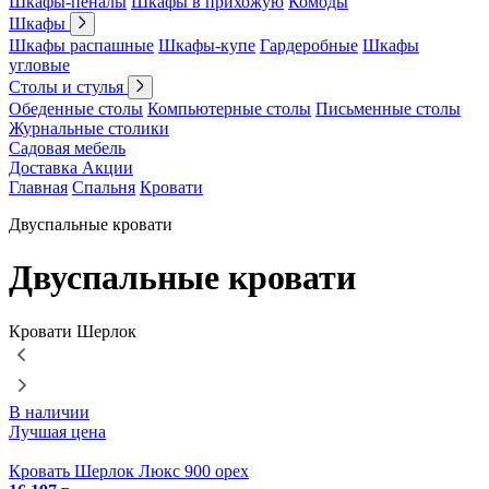
Шкафы-пеналы
Шкафы в прихожую
Комоды
Шкафы
Шкафы распашные
Шкафы-купе
Гардеробные
Шкафы
угловые
Столы и стулья
Обеденные столы
Компьютерные столы
Письменные столы
Журнальные столики
Садовая мебель
Доставка
Акции
Главная
Спальня
Кровати
Двуспальные кровати
Двуспальные кровати
Кровати Шерлок
В наличии
Лучшая цена
Кровать Шерлок Люкс 900 орех
К