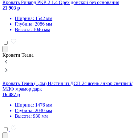
Кровать Ричард РКР-2 1.4 Орех донской без основания
1
21 903 р
Ширина: 1542 мм
Глубина: 2086 мм
Высота: 1046 мм
Кровати Теана
Кровать Теана (1,4м) Настил из ДСП 2с ясень анкор светлый/
К
МДФ мрамор дарк
16 487 р
1
Ширина: 1476 мм
Глубина: 2030 мм
Высота: 930 мм