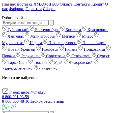
Главная
Доставка
ХМАО-ЯНАО
Оплата
Контакты
Кредит
О
нас
Фабрики
Гарантии
Сборка
Губкинский
Губкинский
Екатеринбург
Когалым
Красноярск
Лангепас
Магнитогорск
Мегион
Миасс
Муравленко
Надым
Нижневартовск
Новосибирск
Новый Уренгой
Ноябрьск
Нягань
Пойковский
Покачи
Радужный
Советский
Стрежевой
Сургут
Тарко-Сале
Тюмень
Урай
Федоровский
Ханты-Мансийск
Челябинск
Ничего не найдено...
magaz-mebel@mail.ru
8 800-201-93-59
8-800-600-48-10 Звонок бесплатный