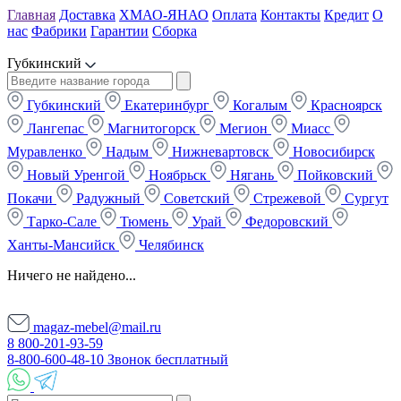
Главная
Доставка
ХМАО-ЯНАО
Оплата
Контакты
Кредит
О
нас
Фабрики
Гарантии
Сборка
Губкинский
Губкинский
Екатеринбург
Когалым
Красноярск
Лангепас
Магнитогорск
Мегион
Миасс
Муравленко
Надым
Нижневартовск
Новосибирск
Новый Уренгой
Ноябрьск
Нягань
Пойковский
Покачи
Радужный
Советский
Стрежевой
Сургут
Тарко-Сале
Тюмень
Урай
Федоровский
Ханты-Мансийск
Челябинск
Ничего не найдено...
magaz-mebel@mail.ru
8 800-201-93-59
8-800-600-48-10 Звонок бесплатный